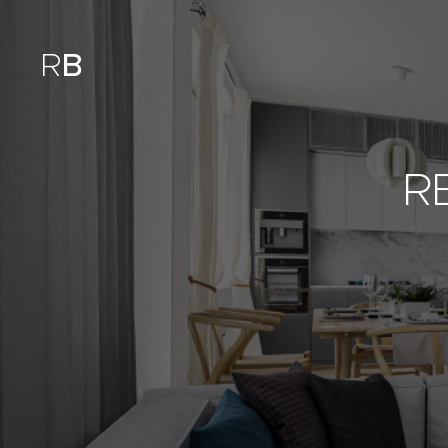
R
B
R