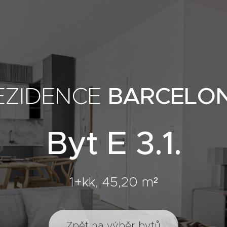
BARCELO
EZIDENCE
Byt E 3.1.
1+kk, 45,20 m²
Zpět na výběr bytů