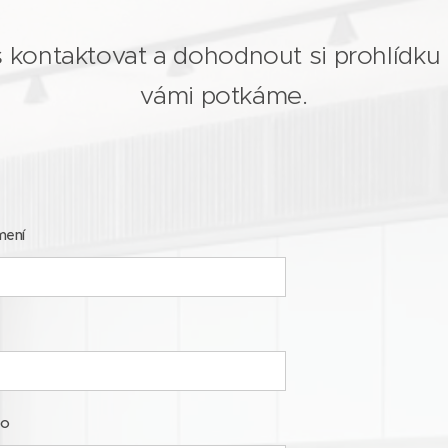
 kontaktovat a dohodnout si prohlídku b
vámi potkáme.
mení
lo