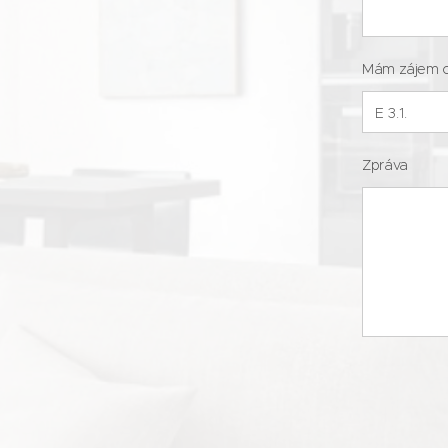
Mám zájem 
Zpráva